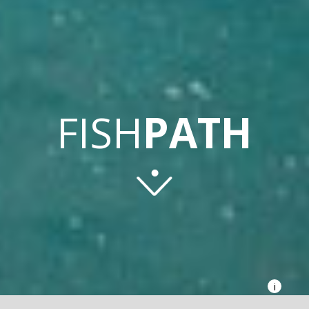
FISH
PATH
i